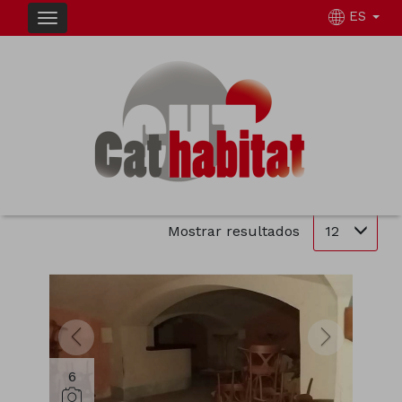
ES
INMUEBLES EN VENTA EN SANT FELIU DE
GUÍXOLS
Ordenar
Filtrar
1 inmuebles en total
12
Mostrar resultados
6