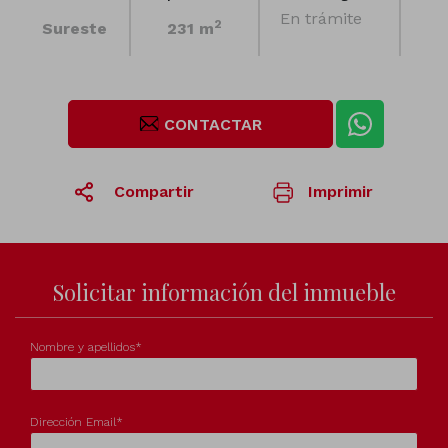
En trámite
2
Sureste
231 m
CONTACTAR
Compartir
Imprimir
1
/1
Solicitar información del inmueble
Nombre y apellidos*
Dirección Email*