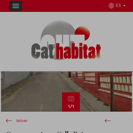
ES
Previous
Next
1
/1
Volver