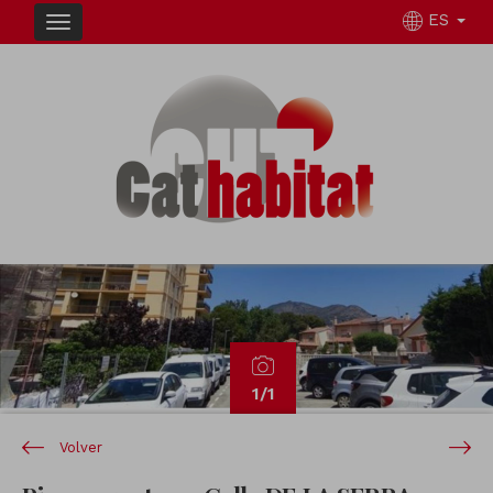
ES
Previous
Next
1
/1
Volver