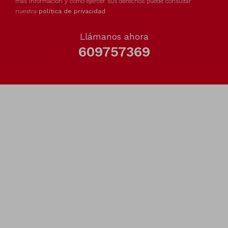
más información y como ejercer sus derechos puede consultar
nuestra
política de privacidad
Llámanos ahora
609757369