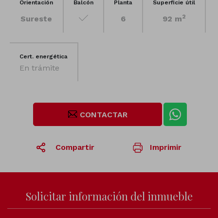
Orientación
Balcón
Planta
Superficie útil
2
Sureste
6
92 m
Cert. energética
En trámite
CONTACTAR
Compartir
Imprimir
1
/1
Solicitar información del inmueble