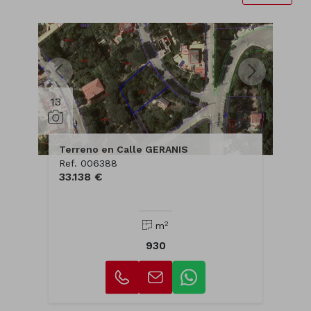
13
Terreno en Calle GERANIS
Ref. 006388
33.138 €
2
m
930