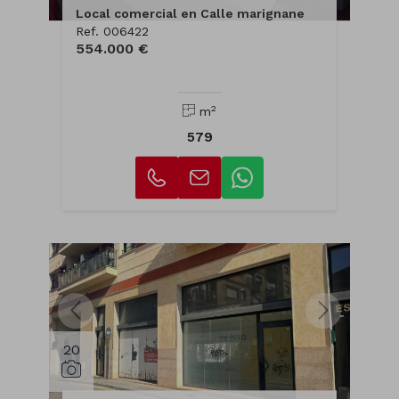
Local comercial en Calle marignane
Ref. 006422
554.000 €
2
m
579
20