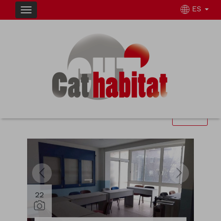
ES
INMUEBLES EN VENTA EN FIGUERES
Ordenar
Filtrar
2 inmuebles en total
12
Mostrar resultados
22